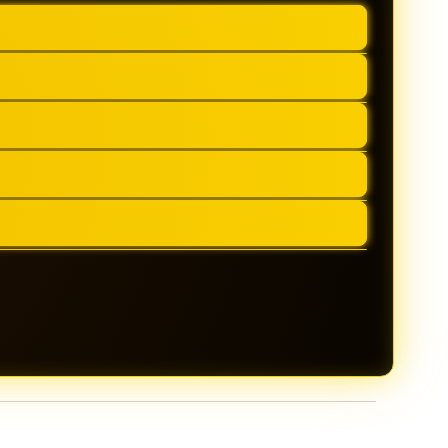
ikan melalui pesan atau tautan yang tidak
tablet, maupun komputer melalui peramban
masuk pada perangkat umum, dan lakukan
inta bantuan dari akun media sosial yang
 memberikan jaminan keuntungan. Tetapkan
tau kehidupan sehari-hari.