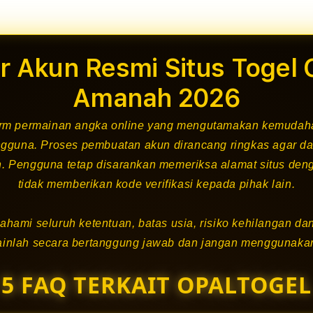
media
9
in
modal
 Akun Resmi Situs Togel 
Amanah 2026
orm permainan angka online yang mengutamakan kemudahan 
gguna. Proses pembuatan akun dirancang ringkas agar dap
Pengguna tetap disarankan memeriksa alamat situs dengan
tidak memberikan kode verifikasi kepada pihak lain.
mi seluruh ketentuan, batas usia, risiko kehilangan dana
ainlah secara bertanggung jawab dan jangan menggunakan
5 FAQ TERKAIT OPALTOGEL