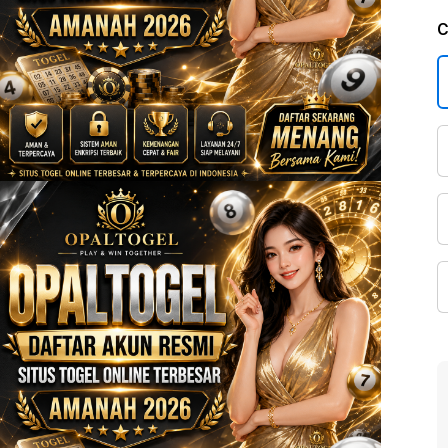
C
Open
media
3
in
modal