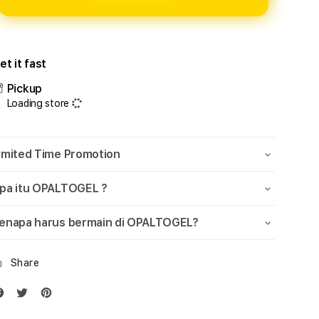
Amanah
Amanah
2026
2026
et it fast
Pickup
Loading store
imited Time Promotion
pa itu OPALTOGEL ?
enapa harus bermain di OPALTOGEL?
Share