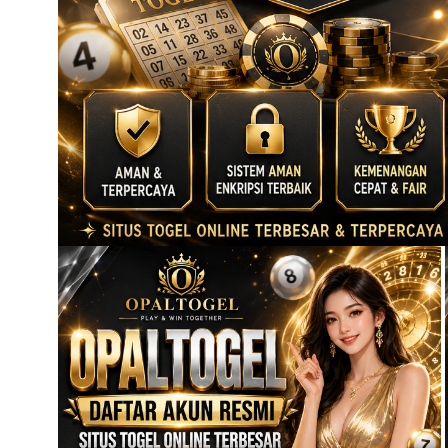
Open
media
1
in
modal