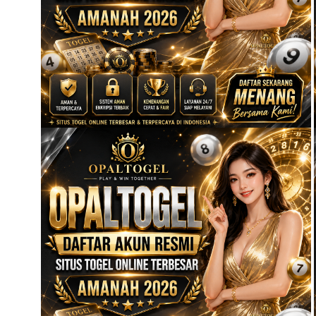
Open
media
2
in
modal