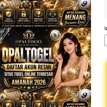
Q
Open
media
5
in
modal