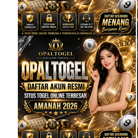
Open
media
4
in
modal